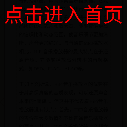
号的播放器，即高保真音乐播放器。它能
点击进入首页
够还原原始的音频信号，使音乐听起来更
加真实自然。HiFi音乐播放器一般采用高
品质的DAC芯片和放大器，能够提供更高
的信噪比和动态范围，使音乐细节更加清
晰，声音更加纯净。与普通的MP3播放器
相比，HiFi音乐播放器的最大特点在于还
原音质。它能够播放高分辨率的音频格
式，如DSD、FLAC、ALAC等。
正如上文所说，HiFi音乐播放器的优势在
于其高保真度的音质表现，可以还原声音
本来的“面貌”。但这并不代表着HiFi音乐
播放器没有缺点：首先，HiFi音乐播放器
的售价在大多数情况下比普通音乐播放器
的要高；其次，HiFi音乐播放器对音频文