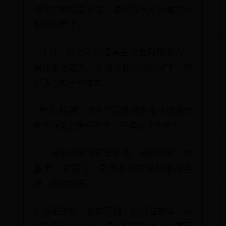
攻击力和技能伤害，建议将大部分属性点
加到力量上。
- 体力：体力可以提高生命值和防御力，
增加生存能力。在保证输出的前提下，可
以适当加一些体力。
- 智力/精神：这两个属性对男格斗的输出
和生存能力提升不大，不建议过多投入。
三、技能搭配与释放策略1. 基础技能：如
膝击、空踢等，是男格斗的基础输出手
段，必须加满。
2. 范围技能：如旋风腿、疾风追击等，可