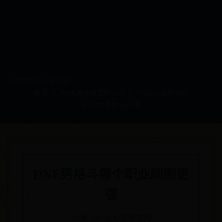
365完美体育官网入口-365比分
足球官网-365彩票手机APP下
载
2026年8月6日星期四
首页
365完美体育官网入口
365比分足球官网
365彩票手机app下载
DNF男格斗哪个职业刷图更
强
分类:
365比分足球官网