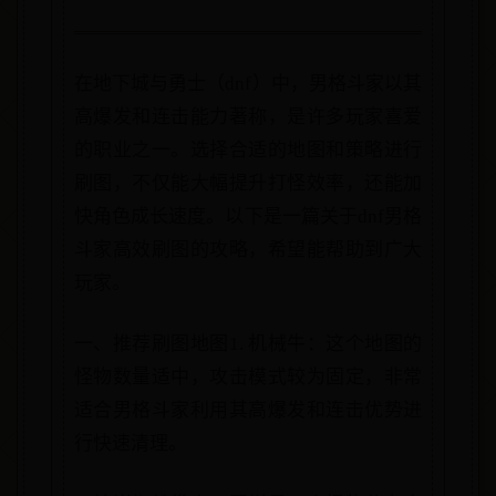
在地下城与勇士（dnf）中，男格斗家以其
高爆发和连击能力著称，是许多玩家喜爱
的职业之一。选择合适的地图和策略进行
刷图，不仅能大幅提升打怪效率，还能加
快角色成长速度。以下是一篇关于dnf男格
斗家高效刷图的攻略，希望能帮助到广大
玩家。
一、推荐刷图地图1. 机械牛：这个地图的
怪物数量适中，攻击模式较为固定，非常
适合男格斗家利用其高爆发和连击优势进
行快速清理。